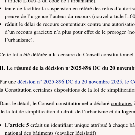
l’article L.600-2 du code de l’urbanisme).
tente de faciliter la suspension en référé des refus d’autor
preuve de l’urgence l’auteur du recours (nouvel article L.6
réduit le délai de recours contentieux contre une autorisat
d’un recours gracieux n’a plus pour effet de le proroger (n
l’urbanisme).
Cette loi a été déférée à la censure du Conseil constitutionnel
II. Le résumé de la décision n°2025-896 DC du 20 novembr
Par une
décision n° 2025-896 DC du 20 novembre 2025, le Con
la Constitution certaines dispositions de la loi de simplificat
Dans le détail, le Conseil constitutionnel a déclaré
contraires
à
de la loi de simplification du droit de l’urbanisme et du logem
L’article 5
créait un identifiant unique attribué à chaque bâ
national des bâtiments (cavalier législatif)