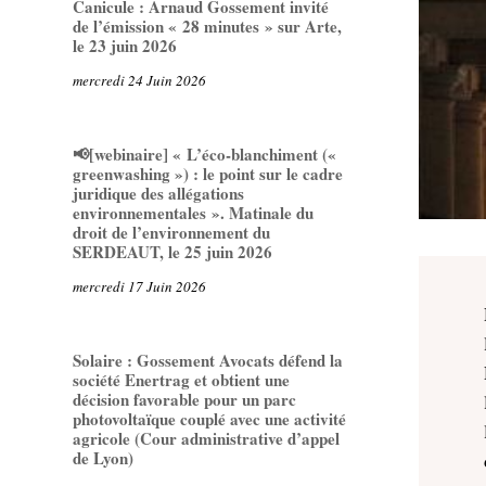
Canicule : Arnaud Gossement invité
de l’émission « 28 minutes » sur Arte,
le 23 juin 2026
mercredi 24 Juin 2026
📢[webinaire] « L’éco-blanchiment («
greenwashing ») : le point sur le cadre
juridique des allégations
environnementales ». Matinale du
droit de l’environnement du
SERDEAUT, le 25 juin 2026
mercredi 17 Juin 2026
Solaire : Gossement Avocats défend la
société Enertrag et obtient une
décision favorable pour un parc
photovoltaïque couplé avec une activité
agricole (Cour administrative d’appel
de Lyon)