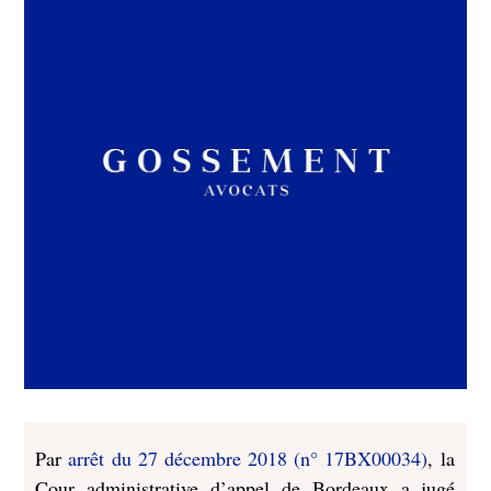
Par
arrêt du 27 décembre 2018 (n° 17BX00034)
, la
Cour administrative d’appel de Bordeaux a jugé