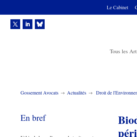
Le Cabinet
Tous les Art
Gossement Avocats
Actualités
Droit de l'Environne
$
$
En bref
Biod
péri