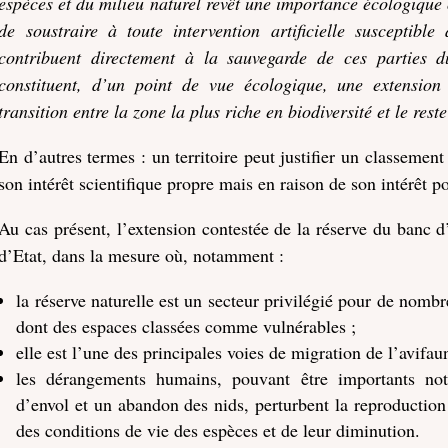
espèces et du milieu naturel revêt une importance écologique o
de soustraire à toute intervention artificielle susceptibl
contribuent directement à la sauvegarde de ces parties du 
constituent, d’un point de vue écologique, une extension
transition entre la zone la plus riche en biodiversité et le reste
En d’autres termes : un territoire peut justifier un classement
son intérêt scientifique propre mais en raison de son intérêt po
Au cas présent, l’extension contestée de la réserve du banc 
d’Etat, dans la mesure où, notamment :
la réserve naturelle est un secteur privilégié pour de nombr
dont des espaces classées comme vulnérables ;
elle est l’une des principales voies de migration de l’avifa
les dérangements humains, pouvant être importants no
d’envol et un abandon des nids, perturbent la reproduction 
des conditions de vie des espèces et de leur diminution.