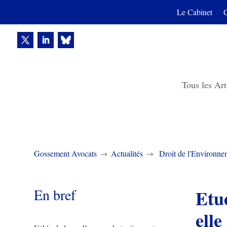
Le Cabinet
Tous les Art
Gossement Avocats
Actualités
Droit de l'Environne
$
$
En bref
Etud
elle