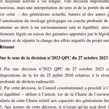
et moyenne activité à vie longue. Une décision importante
nouveau, mais une interprétation du sens et de la portée du d
est celui : des générations actuelle, futures et des autres 
l’autorisation du stockage géologique en couche profonde de d
atteinte au droit à un environnement sain et équilibré, ainsi
demeure légale en raison des garanties apportées par le légi
limiter et de répartir la charge des effets négatifs du projet 
Résumé
Sur le sens de la décision n°2023 QPC du 27 octobre 2023 
Par une décision n°2023 QPC du 27 octobre 2023 a d
dispositions de la loi du 25 juillet 2016 relatives à la rév
profonde de déchets radioactifs
Par cette décision, le Conseil constitutionnel a procédé à l
et équilibré – définit à l’article 1er de la Charte de l’envi
alinéa de cette Charte relatif aux capacités des générations fut
Aux termes de cette décision, il n’existe qu’un seul droit 