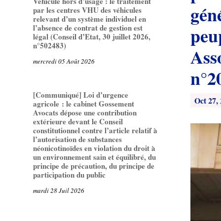
Véhicule hors d’usage : le traitement
géné
par les centres VHU des véhicules
relevant d’un système individuel en
l’absence de contrat de gestion est
peuples (Conseil constit
légal (Conseil d’Etat, 30 juillet 2026,
n°502483)
Ass
mercredi 05 Août 2026
n°2
[Communiqué] Loi d’urgence
Oct 27,
agricole : le cabinet Gossement
Avocats dépose une contribution
extérieure devant le Conseil
constitutionnel contre l’article relatif à
l’autorisation de substances
néonicotinoïdes en violation du droit à
un environnement sain et équilibré, du
principe de précaution, du principe de
participation du public
mardi 28 Juil 2026