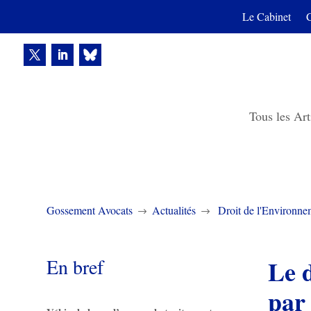
Le Cabinet
Tous les Art
Gossement Avocats
Actualités
Droit de l'Environne
$
$
En bref
Le d
par 