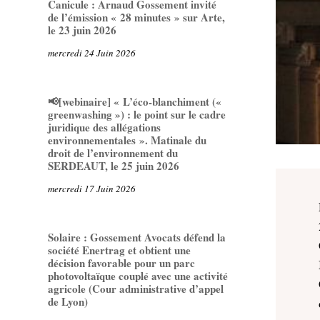
Canicule : Arnaud Gossement invité
de l’émission « 28 minutes » sur Arte,
le 23 juin 2026
mercredi 24 Juin 2026
📢[webinaire] « L’éco-blanchiment («
greenwashing ») : le point sur le cadre
juridique des allégations
environnementales ». Matinale du
droit de l’environnement du
SERDEAUT, le 25 juin 2026
mercredi 17 Juin 2026
Solaire : Gossement Avocats défend la
société Enertrag et obtient une
décision favorable pour un parc
photovoltaïque couplé avec une activité
agricole (Cour administrative d’appel
de Lyon)