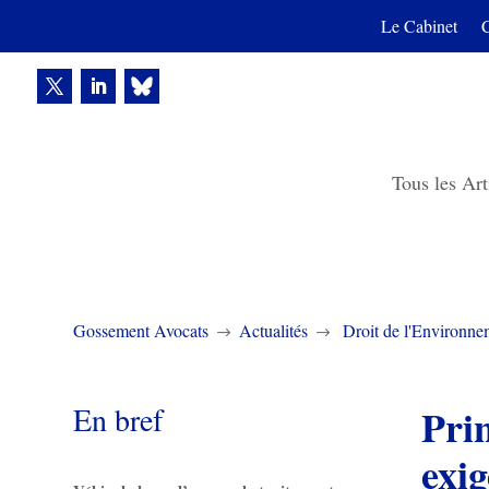
Le Cabinet
Tous les Art
Gossement Avocats
Actualités
Droit de l'Environne
$
$
En bref
Pri
exi