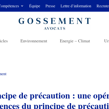
Compétences
Équipe
Presse
Lettre d’information
Recrute
icles
Environnement
Energie – Climat
Ur
ment
ncipe de précaution : une opé
gences du principe de précaut