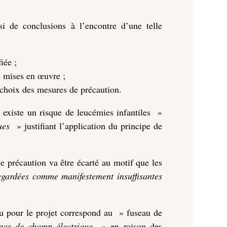
isi de conclusions à l’encontre d’une telle
iée ;
e mises en œuvre ;
e choix des mesures de précaution.
il existe un risque de leucémies infantiles »
ues
» justifiant l’application du principe de
 précaution va être écarté au motif que les
egardées comme manifestement insuffisantes
tenu pour le projet correspond au » fuseau de
 pas de champ électrique
» en raison des