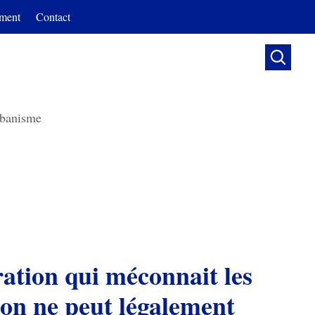
ment
Contact

banisme
ration qui méconnait les
ion ne peut légalement