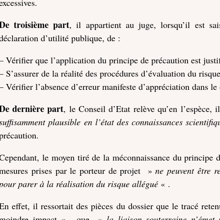
excessives.
De troisième part
, il appartient au juge, lorsqu’il est sa
déclaration d’utilité publique, de :
– Vérifier que l’application du principe de précaution est justif
– S’assurer de la réalité des procédures d’évaluation du risqu
– Vérifier l’absence d’erreur manifeste d’appréciation dans l
De dernière part
, le Conseil d’Etat relève qu’en l’espèce, 
suffisamment plausible en l’état des connaissances scientifiq
précaution.
Cependant, le moyen tiré de la méconnaissance du principe de
mesures prises par le porteur de projet »
ne peuvent être r
pour parer à la réalisation du risque allégué
« .
En effet, il ressortait des pièces du dossier que le tracé re
moindre impact « , que »
la liaison souterraine n’émet