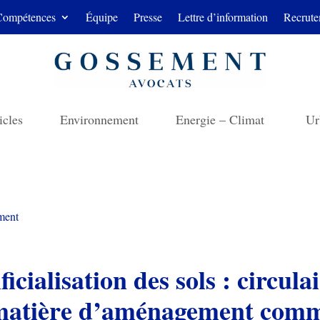
Compétences
Équipe
Presse
Lettre d’information
Recrute
icles
Environnement
Energie – Climat
Ur
ment
ficialisation des sols : circula
matière d’aménagement comme