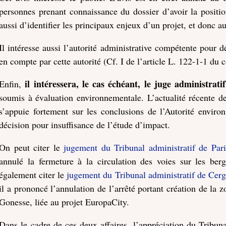
personnes prenant connaissance du dossier d’avoir la positio
aussi d’identifier les principaux enjeux d’un projet, et donc a
Il intéresse aussi l’autorité administrative compétente pour d
en compte par cette autorité (Cf. I de l’article L. 122-1-1 du
il intéressera, le cas échéant, le juge administrati
Enfin,
soumis à évaluation environnementale. L’actualité récente 
s’appuie fortement sur les conclusions de l’Autorité enviro
décision pour insuffisance de l’étude d’impact.
On peut citer le
jugement du Tribunal administratif de Par
annulé la fermeture à la circulation des voies sur les ber
également citer le
jugement du Tribunal administratif de Cer
il a prononcé l’annulation de l’arrêté portant création de l
Gonesse, liée au projet EuropaCity.
Dans le cadre de ces deux affaires, l’appréciation du Tribuna