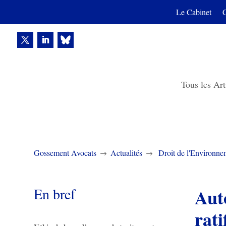
Le Cabinet
Tous les Art
Gossement Avocats
Actualités
Droit de l'Environne
$
$
En bref
Aut
rati