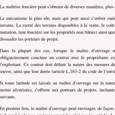
La maîtrise foncière peut s’obtenir de diverses manières, plus 
Le mécanisme le plus sûr, mais qui peut aussi s’avérer onére
terrains. La rareté des terrains disponibles à la vente, le coût
mutation, taxe foncière sur les propriétés non bâties) ainsi qu
dissuader les porteurs de projet.
Dans la plupart des cas, lorsque le maître d’ouvrage ne
obligatoirement conclure un contrat avec le propriétaire co
l’exploitant. Ce contrat doit définir la nature des mesures 
œuvre, ainsi que leur durée (article L.163-2 du code de l’env
Si toute latitude est laissée au maître d’ouvrage sur la natu
moins sécurisées, s’offrent aux porteurs de projets, inclua
suivants.
En premier lieu, le maître d’ouvrage peut envisager, de façon c
bail rural à clauses environnementales régi par les articles 