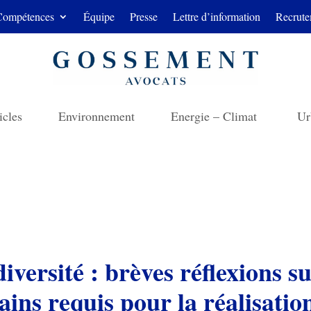
Compétences
Équipe
Presse
Lettre d’information
Recrute
icles
Environnement
Energie – Climat
Ur
iversité : brèves réflexions s
ains requis pour la réalisati