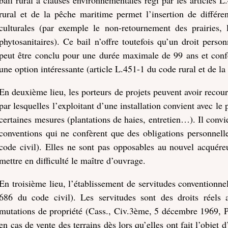
rural et de la pêche maritime permet l’insertion de différen
culturales (par exemple le non-retournement des prairies, l
phytosanitaires). Ce bail n’offre toutefois qu’un droit pers
peut être conclu pour une durée maximale de 99 ans et confè
une option intéressante (article L.451-1 du code rural et de l
En deuxième lieu, les porteurs de projets peuvent avoir recour
par lesquelles l’exploitant d’une installation convient avec le
certaines mesures (plantations de haies, entretien…). Il conv
conventions qui ne confèrent que des obligations personnelle
code civil). Elles ne sont pas opposables au nouvel acquéreu
mettre en difficulté le maître d’ouvrage.
En troisième lieu, l’établissement de servitudes conventionnell
686 du code civil). Les servitudes sont des droits réels 
mutations de propriété (Cass., Civ.3ème, 5 décembre 1969, Pu
en cas de vente des terrains dès lors qu’elles ont fait l’objet 