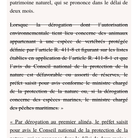
patrimoine naturel, qui se prononce dans le délai de
deux mois.
Lorsque la dérogation dont l’autorisation
environnementale tient lieu concerne des animaux
appartenant à une espèce de vertébrés protégée
définie par l’article R. 411-8 et figurant sur les listes
établies en application de l’article R. 411-8-1 et que
l’avis du Conseil national de la protection de la
nature est défavorable ou assorti de réserves, le
préfet saisit pour avis conforme le ministre chargé
de la protection de la nature ou, si la dérogation
concerne des espèces marines, le ministre chargé
des pêches maritimes.
»
« Par dérogation au premier alinéa, le préfet saisit
pour avis le Conseil national de la protection de la