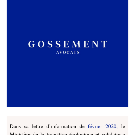
Dans sa lettre d’information de
février 2020,
le
Ministère de la transition écologique et solidaire a