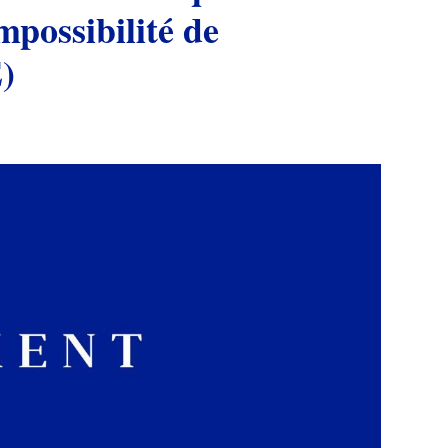
mpossibilité de
)