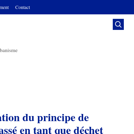
ment
Contact

banisme
ation du principe de
lassé en tant que déchet