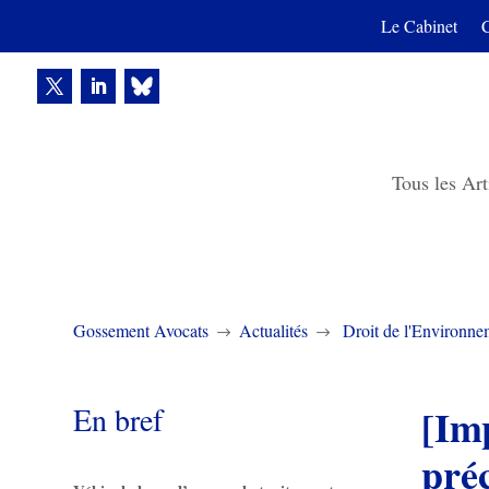
Le Cabinet
Tous les Art
Gossement Avocats
Actualités
Droit de l'Environne
$
$
En bref
[Im
préc