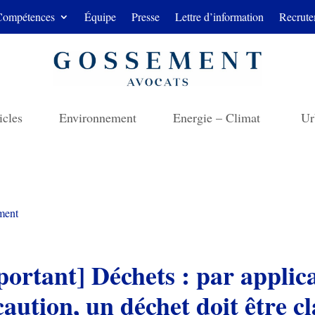
Compétences
Équipe
Presse
Lettre d’information
Recrute
icles
Environnement
Energie – Climat
Ur
ment
portant] Déchets : par applic
aution, un déchet doit être c