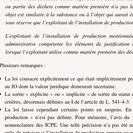
ou partie des déchets comme matière première n’a pas le 
objet est similaire à la substance ou à l’objet qui aurait 
sous réserve que l’exploitant de l’installation de productio
L’exploitant de l’installation de production mentionn
administrative compétente les éléments de justification 
lorsque l’exploitant utilise comme matière première des déc
Plusieurs remarques :
La loi consacre explicitement ce qui était implicitement p
au JO dont la valeur juridique demeurait incertaine.
La sortie « explicite » ou « implicite » de sortie du statu
critères, désormais définies au I de l’article de L. 541-4-3.
La loi laisse cependant certains points en suspens. En p
production » n’est pas définie. Pour mémoire, l’avis du 
nomenclature des ICPE. Une telle précision n’a pas été re
utile de préciser si l’installation de production renvoie ou