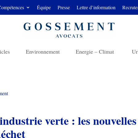
Compétences
Équipe
Presse
Lettre d’information
Recrute
icles
Environnement
Energie – Climat
Ur
ment
industrie verte : les nouvelles
déchet