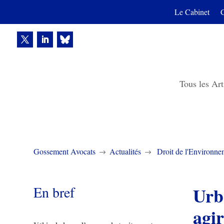
Le Cabinet
Tous les Art
Gossement Avocats
Actualités
Droit de l'Environne
$
$
En bref
Urbanisme : assoupl
agir