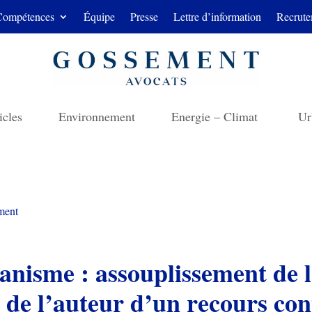
Compétences
Équipe
Presse
Lettre d’information
Recrute
icles
Environnement
Energie – Climat
Ur
ment
issement de la preuve de l’intérêt à
 de l’auteur d’un recours con