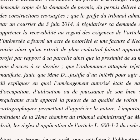
demande copie de la demande de permis, du permis délivré a
des constructions envisagées ; que le greffe du tribunal admin
par un courrier du 3 juin 2014, à régulariser sa demande e
apprécier la recevabilité au regard des exigences de l’artic
l’intéressée a fourni un acte de notoriété et une facture d’élec
voisin ainsi qu’un extrait de plan cadastral faisant apparaî
projet par rapport à sa parcelle ainsi que la proximité de sa 
voie d’accès à ce dernier ; que l’ordonnance attaquée rejet
manifeste, faute que Mme D…justifie d’un intérêt pour agir su
dû expliquer en quoi l’aménagement autorisé était de nat
d’occupation, d’utilisation ou de jouissance de son bien 
requérante avait apporté la preuve de sa qualité de voisin 
cartographiques permettant d’apprécier la nature, l’importan
président de la 2ème chambre du tribunal administratif de M
droit, les règles d’application de l’article L. 600-1-2 du code 
Ainsi, aux termes de cet arrêt, pour satisfaire à l’obligatio