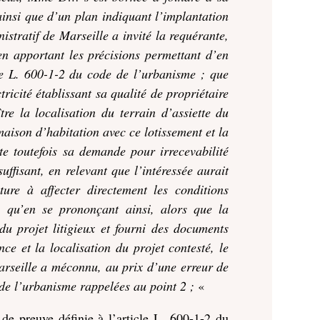
insi que d’un plan indiquant l’implantation
istratif de Marseille a invité la requérante,
n apportant les précisions permettant d’en
le L. 600-1-2 du code de l’
urbanisme
; que
tricité établissant sa qualité de propriétaire
tre la localisation du terrain d’assiette du
maison d’habitation avec ce lotissement et la
te toutefois sa demande pour irrecevabilité
ffisant, en relevant que l’intéressée aurait
ure à affecter directement les conditions
; qu’en se prononçant ainsi, alors que la
du projet litigieux et fourni des documents
ce et la localisation du projet contesté, le
arseille a méconnu, au prix d’une erreur de
de l’
urbanisme
rappelées au point 2 ;
«
n de preuve définie à l’article L. 600-1-2 du