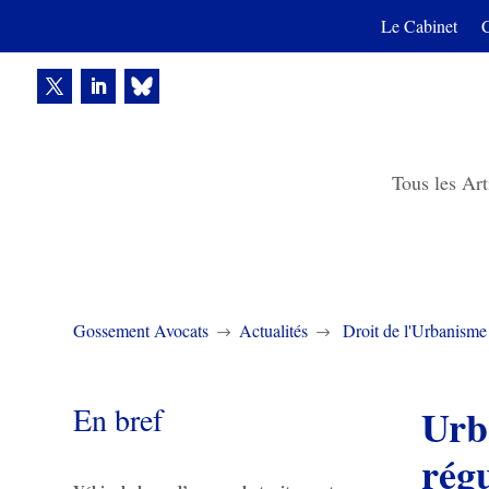
Le Cabinet
Tous les Art
Gossement Avocats
Actualités
Droit de l'Urbanisme
$
$
En bref
Urba
régu