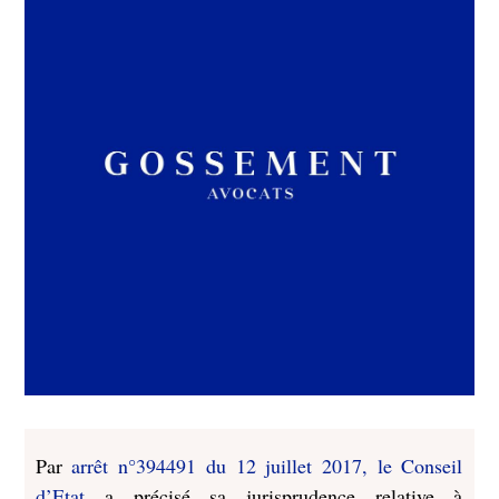
Par
arrêt n°394491 du 12 juillet 2017, le Conseil
d’Etat
a précisé sa jurisprudence relative à