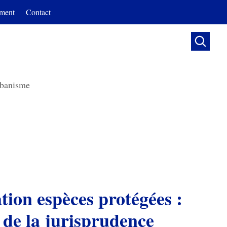
ment
Contact

banisme
tion espèces protégées :
t de la jurisprudence