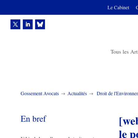
Le Cabinet
Tous les Art
Gossement Avocats
Actualités
Droit de l'Environne
$
$
En bref
[we
le p