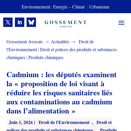
Environnement
|
Energie – Climat
|
Urbanisme
Gossement Avocats
Actualités
Droit de
$
$
l'Environnement
|
Droit et polices des produits et substances
chimiques
|
Produits chimiques
Cadmium : les députés examinent
la « proposition de loi visant à
réduire les risques sanitaires liés
aux contaminations au cadmium
dans l’alimentation »
Juin 1, 2026
|
Droit de l'Environnement
,
Droit et
polices des produits et substances chimiques
,
Produits