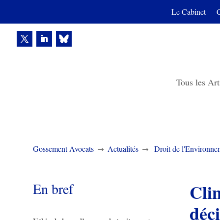
Le Cabinet
Tous les Art
Gossement Avocats
Actualités
Droit de l'Environne
$
$
En bref
Cli
déc