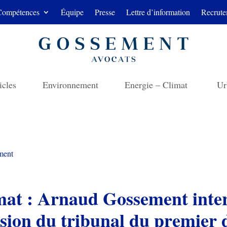
Compétences
Équipe
Presse
Lettre d’information
Recrute
icles
Environnement
Energie – Climat
Ur
ment
mat : Arnaud Gossement inter
ision du tribunal du premier 