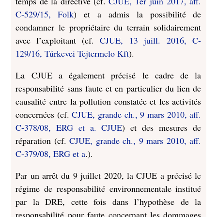
temps de la directive (cf.
CJUE, 1er juin 2017, aff.
C-529/15, Folk
) et a admis la possibilité de
condamner le propriétaire du terrain solidairement
avec l’exploitant (cf.
CJUE, 13 juill. 2016, C-
129/16, Túrkevei Tejtermelo Kft
).
La CJUE a également précisé le cadre de la
responsabilité sans faute et en particulier du lien de
causalité entre la pollution constatée et les activités
concernées (cf.
CJUE, grande ch., 9 mars 2010, aff.
C-378/08, ERG et a. CJUE
) et des mesures de
réparation (cf.
CJUE, grande ch., 9 mars 2010, aff.
C-379/08, ERG et a
.).
Par un arrêt du 9 juillet 2020, la CJUE a précisé le
régime de responsabilité environnementale institué
par la DRE, cette fois dans l’hypothèse de la
responsabilité pour faute concernant les dommages