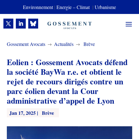
Environnement
|
Energie – Climat
|
Urbanisme
Gossement Avocats
Actualités
Brève
$
$
Eolien : Gossement Avocats défend
la société BayWa r.e. et obtient le
rejet de recours dirigés contre un
parc éolien devant la Cour
administrative d’appel de Lyon
Jan 17, 2025
|
Brève