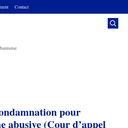
ment
Contact

banisme
 condamnation pour
me abusive (Cour d’appel