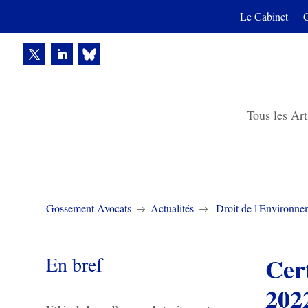
Le Cabinet
Tous les Art
Gossement Avocats
Actualités
Droit de l'Environne
$
$
En bref
Cert
202