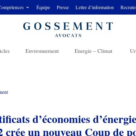
Compétences
Équipe
Presse
Lettre d’information
Recrute
icles
Environnement
Energie – Climat
Ur
ment
ificats d’économies d’énergie 
2 crée un nouveau Coup de p