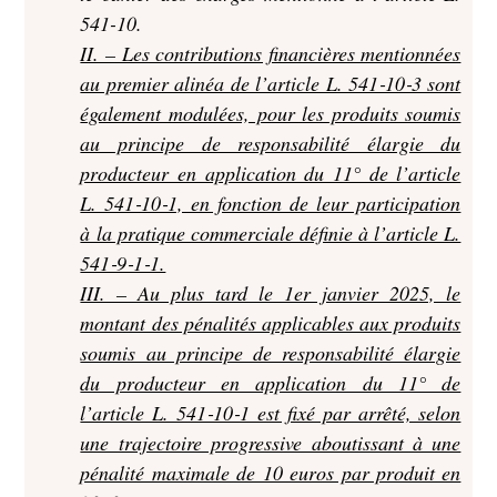
541-10.
II. – Les contributions financières mentionnées
au premier alinéa de l’article L. 541‑10‑3 sont
également modulées, pour les produits soumis
au principe de responsabilité élargie du
producteur en application du 11° de l’article
L. 541‑10‑1, en fonction de leur participation
à la pratique commerciale définie à l’article L.
541‑9‑1‑1.
III. – Au plus tard le 1er janvier 2025, le
montant des pénalités applicables aux produits
soumis au principe de responsabilité élargie
du producteur en application du 11° de
l’article L. 541‑10‑1 est fixé par arrêté, selon
une trajectoire progressive aboutissant à une
pénalité maximale de 10 euros par produit en