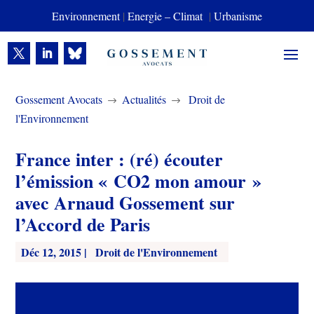
Environnement
|
Energie – Climat
|
Urbanisme
Gossement Avocats
Actualités
Droit de
$
$
l'Environnement
France inter : (ré) écouter
l’émission « CO2 mon amour »
avec Arnaud Gossement sur
l’Accord de Paris
Déc 12, 2015
|
Droit de l'Environnement