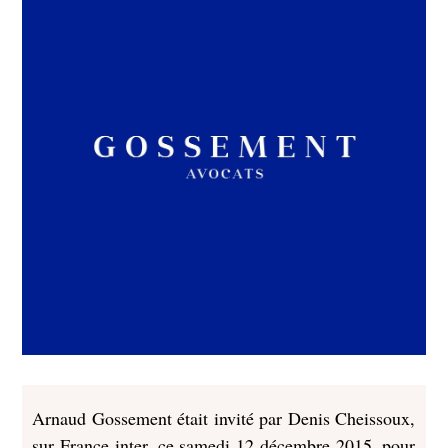
Arnaud Gossement était invité par Denis Cheissoux,
sur France inter, ce samedi 12 décembre 2015, pour