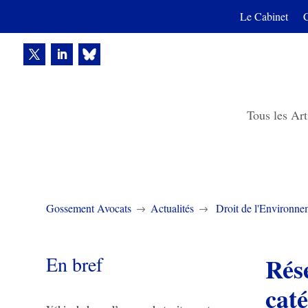
Le Cabinet
Tous les Art
Gossement Avocats
Actualités
Droit de l'Environne
$
$
En bref
Rése
caté