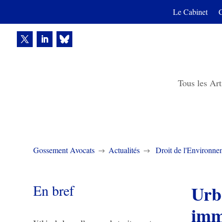
Le Cabinet
Tous les Art
Gossement Avocats
Actualités
Droit de l'Environne
$
$
En bref
Urba
imm