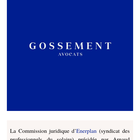
La Commission juridique d’
Enerplan
(syndicat des
professionnels du solaire) présidée par Arnaud