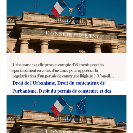
autorisations d’urbanisme
Urbanisme : quelle prise en compte d’éléments produits
spontanément en cours d’instance pour apprécier la
régularisation d’un permis de construire litigieux ? (Conseil
d’Etat, 22 février 2018, n°389518)
Droit de l'Urbanisme
,
Droit du contentieux de
l’urbanisme
,
Droit du permis de construire et des
autorisations d’urbanisme