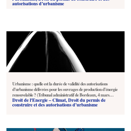
autorisations d’urbanisme
Urbanisme : quelle est la durée de validité des autorisations
d’urbanisme délivrées pour les ouvrages de production d’énergie
renouvelable ? (Tribunal administratif de Bordeaux, 4 mars
Droit de l'Energie – Climat
,
Droit du permis de
2026, n°2503330)
construire et des autorisations d’urbanisme