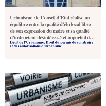
Urbanisme : le Conseil d’Etat réalise un
équilibre entre la qualité d’élu local libre
de son expression du maire et sa qualité
d’instructeur désintéressé et impartial des
Droit de l'Urbanisme
,
Droit du permis de construire
demandes d’autorisations d’urbanisme
et des autorisations d’urbanisme
(Conseil d’Etat, 29 juin 2026, société R.
n°496823)