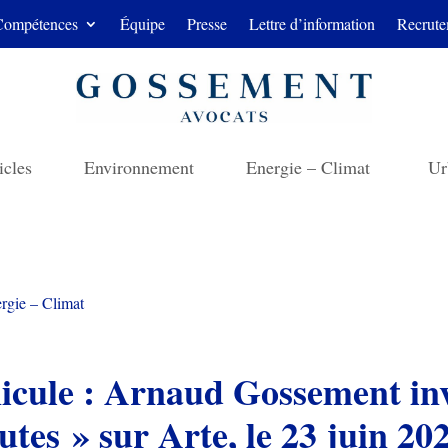
Compétences
Équipe
Presse
Lettre d’information
Recrute
icles
Environnement
Energie – Climat
Ur
ergie – Climat
icule : Arnaud Gossement invi
tes » sur Arte, le 23 juin 20