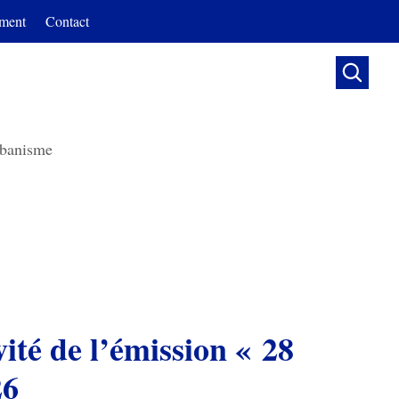
ment
Contact

banisme
té de l’émission « 28
26