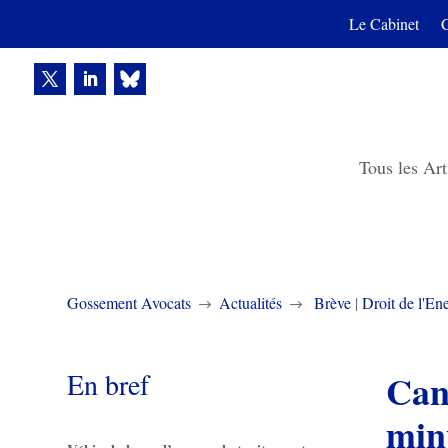
Le Cabinet
Tous les Art
Gossement Avocats
Actualités
Brève
|
Droit de l'En
$
$
En bref
Can
minu