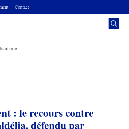
ment
Contact

banisme
t : le recours contre
ldélia, défendu par