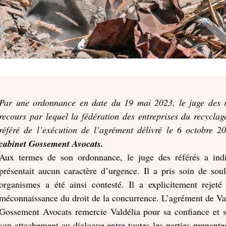
Par une ordonnance en date du 19 mai 2023, le juge des réf
recours par lequel la fédération des entreprises du recyc
référé de l’exécution de l’agrément délivré le 6 octobre 
cabinet Gossement Avocats.
Aux termes de son ordonnance, le juge des référés a in
présentait aucun caractère d’urgence. Il a pris soin de so
organismes a été ainsi contesté. Il a explicitement rejeté
méconnaissance du droit de la concurrence. L’agrément de Vald
Gossement Avocats remercie Valdélia pour sa confiance et s
son attachement au dialogue entre toutes les parties prenantes