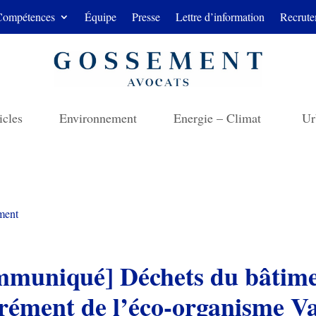
Compétences
Équipe
Presse
Lettre d’information
Recrute
icles
Environnement
Energie – Climat
Ur
ment
mmuniqué] Déchets du bâtimen
grément de l’éco-organisme Va