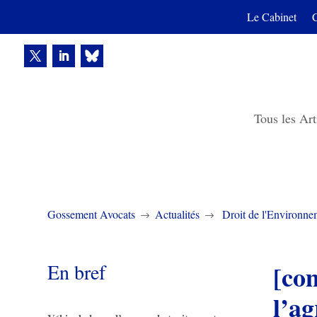
Le Cabinet
Tous les Art
Gossement Avocats
Actualités
Droit de l'Environne
$
$
En bref
[co
l’a