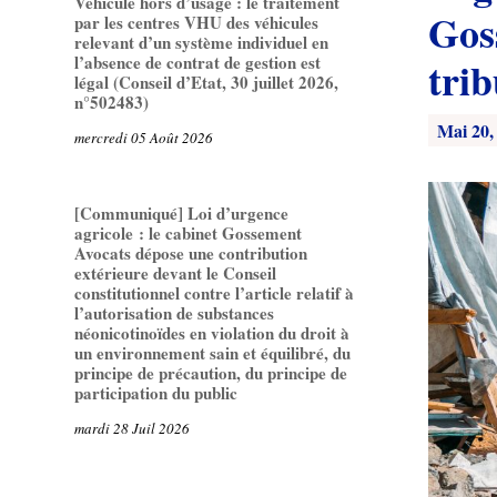
Véhicule hors d’usage : le traitement
Goss
par les centres VHU des véhicules
relevant d’un système individuel en
l’absence de contrat de gestion est
trib
légal (Conseil d’Etat, 30 juillet 2026,
n°502483)
Mai 20,
mercredi 05 Août 2026
[Communiqué] Loi d’urgence
agricole : le cabinet Gossement
Avocats dépose une contribution
extérieure devant le Conseil
constitutionnel contre l’article relatif à
l’autorisation de substances
néonicotinoïdes en violation du droit à
un environnement sain et équilibré, du
principe de précaution, du principe de
participation du public
mardi 28 Juil 2026