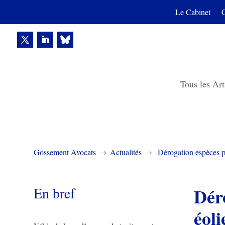
Le Cabinet
Tous les Art
Gossement Avocats
Actualités
Dérogation espèces p
$
$
En bref
Déro
éoli