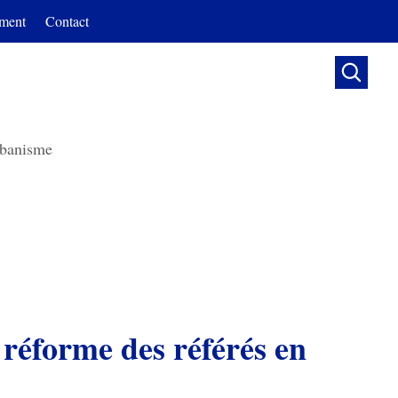
ment
Contact

banisme
 réforme des référés en