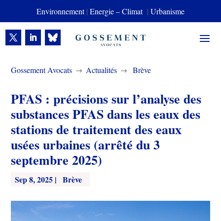
Environnement
|
Energie – Climat
|
Urbanisme
Gossement Avocats
Actualités
Brève
$
$
PFAS : précisions sur l’analyse des
substances PFAS dans les eaux des
stations de traitement des eaux
usées urbaines (arrêté du 3
septembre 2025)
Sep 8, 2025
|
Brève