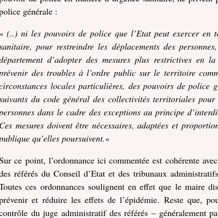
police générale :
«
(..) ni les pouvoirs de police que l’Etat peut exercer en 
sanitaire, pour restreindre les déplacements des personnes,
département d’adopter des mesures plus restrictives en la
prévenir des troubles à l’ordre public sur le territoire com
circonstances locales particulières, des pouvoirs de police g
suivants du code général des collectivités territoriales pou
personnes dans le cadre des exceptions au principe d’interdic
Ces mesures doivent être nécessaires, adaptées et proportion
publique qu’elles poursuivent.
«
Sur ce point, l’ordonnance ici commentée est cohérente avec
des référés du Conseil d’Etat et des tribunaux administrat
Toutes ces ordonnances soulignent en effet que le maire di
prévenir et réduire les effets de l’épidémie. Reste que, pou
contrôle du juge administratif des référés – généralement pa