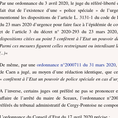
Par une ordonnance du 3 avril 2020, le juge du référé-liberté 
fait état de l’existence d’une « police spéciale » de l’urge
mentionné les dispositions de l’article L. 3131-1 du code de 
du 23 mars 2020 d’urgence pour faire face à l’épidémie de c
et de l’article 3 du décret n° 2020-293 du 23 mars 2020,
dispositions citées au point 5 confèrent à l’Etat un pouvoir d
Parmi ces mesures figurent celles restreignant ou interdisant l
(..)
«
De même, par une
ordonnance n°2000711 du 31 mars 2020
,
de Caen a jugé, au moyen d’une rédaction identique, que ce
«
confèrent à l’Etat un pouvoir de police spéciale en cas d’ur
A l’inverse, certains juges ont préféré ne pas se prononcer e
affaire de l’arrêté du maire de Sceaux, l’ordonnance n°20
référés du tribunal administratif de Cergy-Pontoise ne comport
L’ordonnance du Conseil d’Etat du 17 avril 2020 précise :