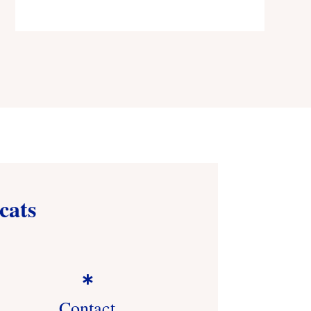
cats

Contact