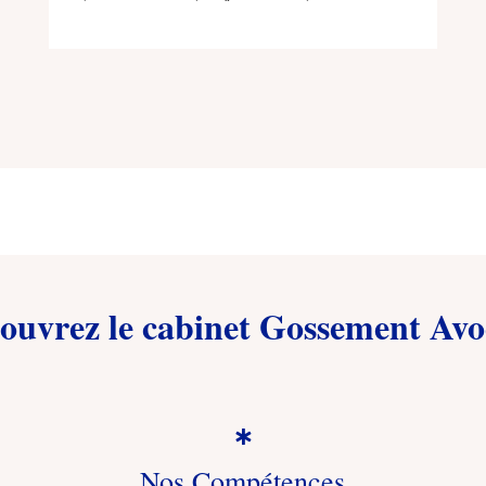
n°25TL02470)
ouvrez le cabinet Gossement Avo

Nos Compétences