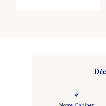
Déc

Notre Cabinet