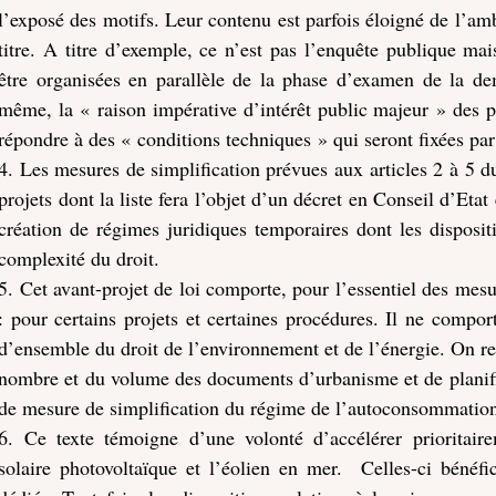
l’exposé des motifs. Leur contenu est parfois éloigné de l’amb
titre. A titre d’exemple, ce n’est pas l’enquête publique mai
être organisées en parallèle de la phase d’examen de la d
même, la « raison impérative d’intérêt public majeur » des 
répondre à des « conditions techniques » qui seront fixées par
4. Les mesures de simplification
prévues aux articles 2 à 5 du
projets dont la liste fera l’objet d’un décret en Conseil d’Eta
création de régimes juridiques temporaires dont les disposit
complexité du droit.
5. Cet avant-projet de loi comporte, pour l’essentiel des mesu
: pour certains projets et certaines procédures. Il ne compor
d’ensemble du droit de l’environnement et de l’énergie. On r
nombre et du volume des documents d’urbanisme et de planifi
de mesure de simplification du régime de l’autoconsommatio
6. Ce texte témoigne d’une volonté d’accélérer prioritaire
solaire photovoltaïque et l’éolien en mer. Celles-ci bénéfic